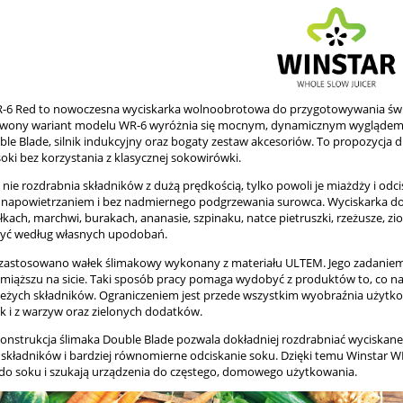
-6 Red to nowoczesna wyciskarka wolnoobrotowa do przygotowywania śwież
erwony wariant modelu WR-6 wyróżnia się mocnym, dynamicznym wyglądem, a
ble Blade, silnik indukcyjny oraz bogaty zestaw akcesoriów. To propozycja 
PRASA DO OLEJU NEW 4 GEN
 Winstar Silver , limited
oki bez korzystania z klasycznej sokowirówki.
POLSKI PRODUCENT CHAMPAG
edition
nie rozdrabnia składników z dużą prędkością, tylko powoli je miażdży i odci
napowietrzaniem i bez nadmiernego podgrzewania surowca. Wyciskarka 
2 590,00 zł
błkach, marchwi, burakach, ananasie, szpinaku, natce pietruszki, rzeżusze, zi
2 390,00 zł
zyć według własnych upodobań.
do koszyka
astosowano wałek ślimakowy wykonany z materiału ULTEM. Jego zadaniem je
 miąższu na sicie. Taki sposób pracy pomaga wydobyć z produktów to, co naj
eżych składników. Ograniczeniem jest przede wszystkim wyobraźnia użyt
k i z warzyw oraz zielonych dodatków.
konstrukcja ślimaka Double Blade pozwala dokładniej rozdrabniać wyciskane
 składników i bardziej równomierne odciskanie soku. Dzięki temu Winstar W
 do soku i szukają urządzenia do częstego, domowego użytkowania.