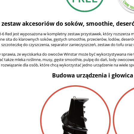
 zestaw akcesoriów do soków, smoothie, deseró
-6 Red jest wyposażona w kompletny zestaw przystawek, który rozszerza mo
lne sita do klarownych soków, gęstych smoothie, przecierów, lodów, dese
, szczoteczkę do czyszczenia, separator zanieczyszczeń, zestaw do tofu oraz 
w sprawia, że wyciskarka do owoców Winstar może być wykorzystywana nie t
ć także mleka roślinne, musy, gęste smoothie, pulpę do dań, lody owocowe
 rozwiązanie dla osób, które chcą wykorzystać jedno urządzenie na wiele s
Budowa urządzenia i głowica