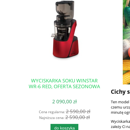
WYCISKARKA SOKU WINSTAR
WR-6 RED, OFERTA SEZONOWA
Cichy s
2 090,00 zł
Ten model w
czemu urzą
2 590,00 zł
Cena regularna:
minutę ogr
2 590,00 zł
Najniższa cena:
Wyciskarka
zależy Ci 
do koszyka