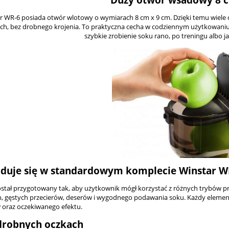
r WR-6 posiada otwór wlotowy o wymiarach 8 cm x 9 cm. Dzięki temu wiel
ch, bez drobnego krojenia. To praktyczna cecha w codziennym użytkowaniu,
szybkie zrobienie soku rano, po treningu albo j
jduje się w standardowym komplecie Winstar W
stał przygotowany tak, aby użytkownik mógł korzystać z różnych trybów pr
, gęstych przecierów, deserów i wygodnego podawania soku. Każdy element p
 oraz oczekiwanego efektu.
 drobnych oczkach