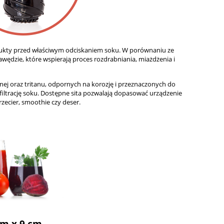
odukty przed właściwym odciskaniem soku. W porównaniu ze
wędzie, które wspierają proces rozdrabniania, miażdżenia i
ej oraz tritanu, odpornych na korozję i przeznaczonych do
filtrację soku. Dostępne sita pozwalają dopasować urządzenie
rzecier, smoothie czy deser.
m x 9 cm