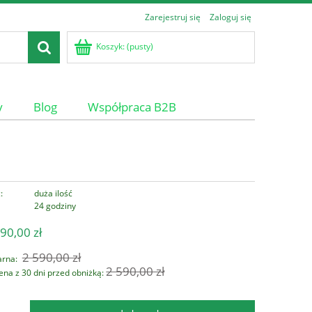
Zarejestruj się
Zaloguj się
Koszyk:
(pusty)
y
Blog
Współpraca B2B
:
duża ilość
24 godziny
90,00 zł
2 590,00 zł
arna:
2 590,00 zł
ena z 30 dni przed obniżką: