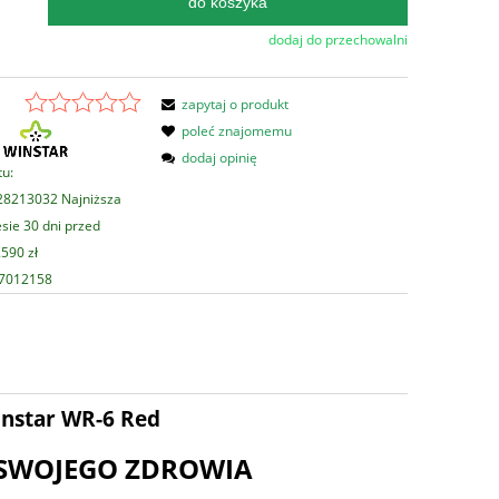
do koszyka
.
dodaj do przechowalni
zapytaj o produkt
poleć znajomemu
dodaj opinię
tu:
8213032 Najniższa
sie 30 dni przed
590 zł
07012158
nstar WR-6 Red
 SWOJEGO ZDROWIA