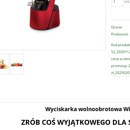
szt
Ocena:
Producent:
Kod produk
52_2020112
cena w okre
promocją: 2
zł_202502
Wyciskarka wolnoobrotowa Wi
ZRÓB COŚ WYJĄTKOWEGO DLA