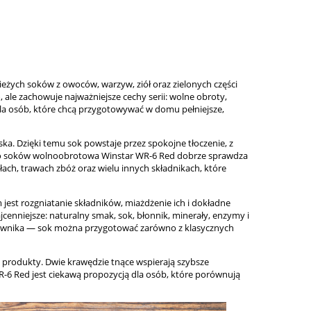
ych soków z owoców, warzyw, ziół oraz zielonych części
le zachowuje najważniejsze cechy serii: wolne obroty,
dla osób, które chcą przygotowywać w domu pełniejsze,
WYCISKARKA SOK
Wyciskarka Winstar Red, limited
NE
PROMOCJA
edition
ska. Dzięki temu sok powstaje przez spokojne tłoczenie, z
do soków wolnoobrotowa Winstar WR-6 Red dobrze sprawdza
2 390
ołach, trawach zbóż oraz wielu innych składnikach, które
2 390,00 zł
do ko
st rozgniatanie składników, miażdżenie ich i dokładne
cenniejsze: naturalny smak, sok, błonnik, minerały, enzymy i
kownika — sok można przygotować zarówno z klasycznych
 produkty. Dwie krawędzie tnące wspierają szybsze
R-6 Red jest ciekawą propozycją dla osób, które porównują