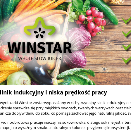
ilnik indukcyjny i niska prędkość pracy
yciskarki Winstar został wyposażony w cichy, wydajny silnik indukcyjny o m
dzenie sprawdza się przy miękkich owocach, twardych warzywach oraz zielo
anicza dopływ tlenu do soku, co pomaga zachować jego naturalną jakość, świ
 wolnoobrotowa pracuje inaczej niż sokowirówka, dlatego sok nie jest inte
na napoju o wyraźnym smaku, naturalnym kolorze i przyjemnej konsystenc