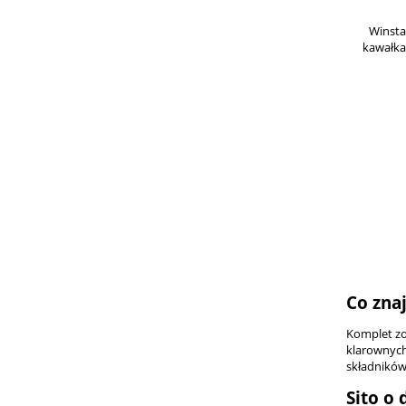
Winsta
kawałka
Co zna
Komplet zo
klarownych
składników
Sito o