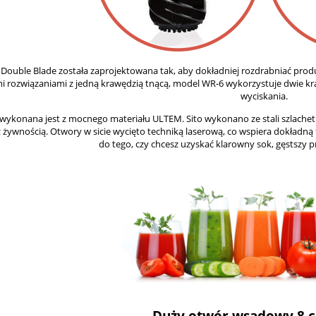
 Double Blade została zaprojektowana tak, aby dokładniej rozdrabniać pr
i rozwiązaniami z jedną krawędzią tnącą, model WR-6 wykorzystuje dwie kra
wyciskania.
wykonana jest z mocnego materiału ULTEM. Sito wykonano ze stali szlachetn
 żywnością. Otwory w sicie wycięto techniką laserową, co wspiera dokładną 
do tego, czy chcesz uzyskać klarowny sok, gęstszy p
Duży otwór wsadowy 8 c