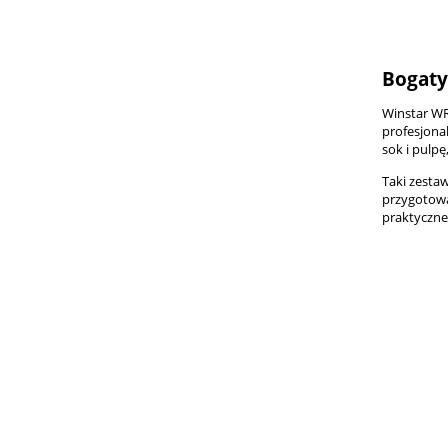
Bogaty
Winstar WR
profesjona
sok i pulpę
Taki zesta
przygotowa
praktyczne