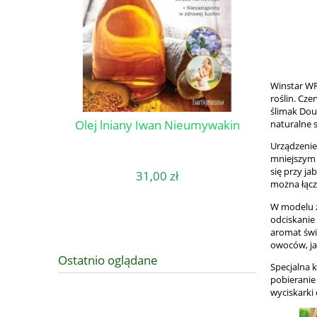
Winstar WR
roślin. Cz
ślimak Dou
STAR WR-5
Olej lniany Iwan Nieumywakin
Wyciskarka
naturalne s
Urządzenie 
mniejszym 
się przy ja
31,00 zł
można łąc
W modelu z
odciskanie
aromat świ
owoców, ja
Ostatnio oglądane
Specjalna 
pobieranie
wyciskarki